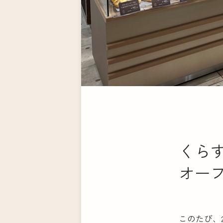
くら
オー
このたび、2