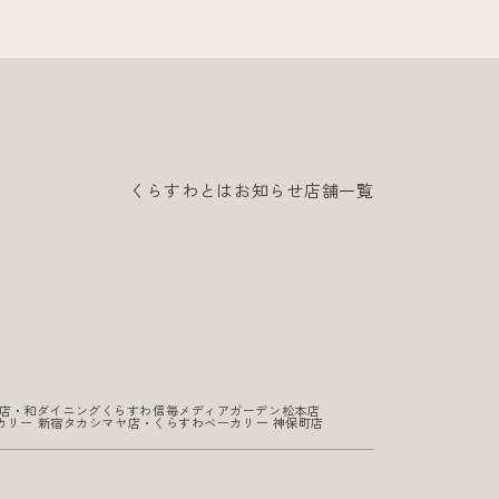
くらすわとは
お知らせ
店舗一覧
野店
・
和ダイニングくらすわ信毎メディアガーデン松本店
カリー 新宿タカシマヤ店
・
くらすわベーカリー 神保町店