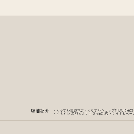
店舗紹介
・
くらすわ諏訪本店
・
くらすわショップMIDORI長
・
くらすわ 渋谷ヒカリエ ShinQs店
・
くらすわベー