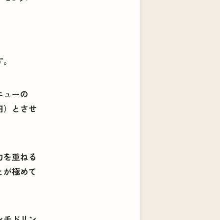
す。
ニューの
円）とさせ
力を重ねる
とが極めて
は
ンチドリン