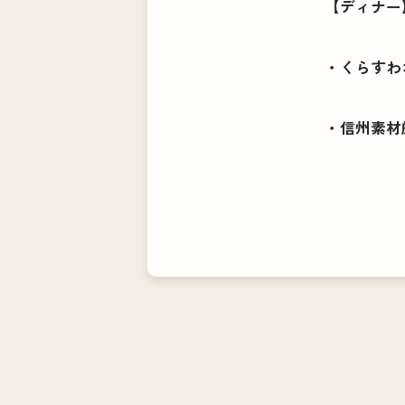
【ディナー
・くらすわ
・信州素材