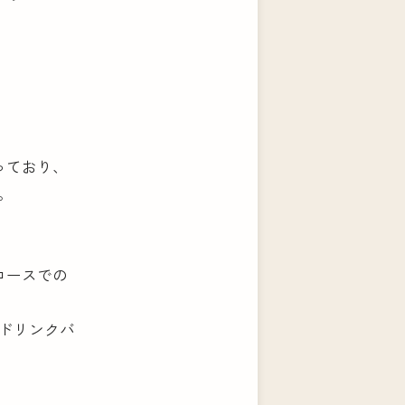
っており、
。
コースでの
は
でドリンクバ