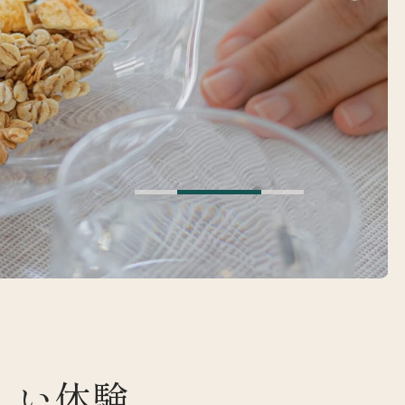
は
しい体験、