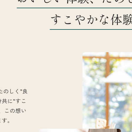
すこやかな体
お知らせ
店舗一覧
たのしく”良
身共に“すこ
、この想い
ます。