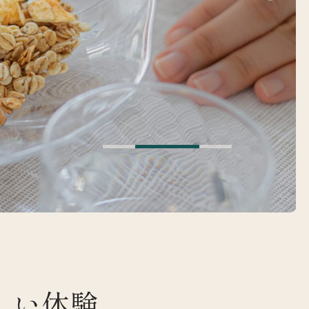
は
しい体験、