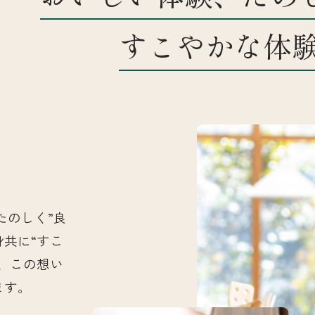
すこやかな体
お知らせ
店舗一覧
たのしく”良
身共に“すこ
、この想い
ます。