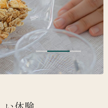
は
しい体験、