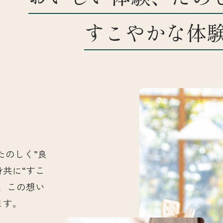
すこやかな体
お知らせ
店舗一覧
たのしく”良
身共に“すこ
、この想い
ます。