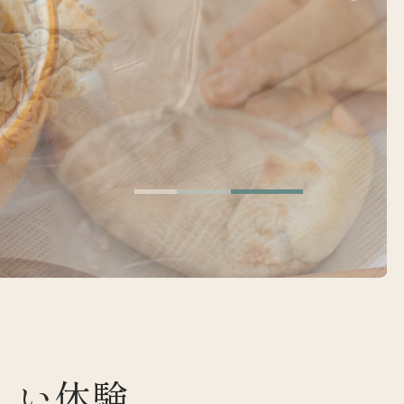
は
しい体験、