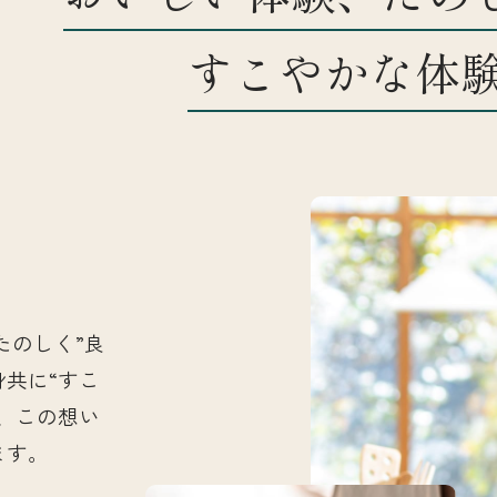
すこやかな体
お知らせ
店舗一覧
たのしく”良
身共に“すこ
、この想い
ます。