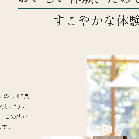
すこやかな体
お知らせ
店舗一覧
たのしく”良
身共に“すこ
、この想い
ます。