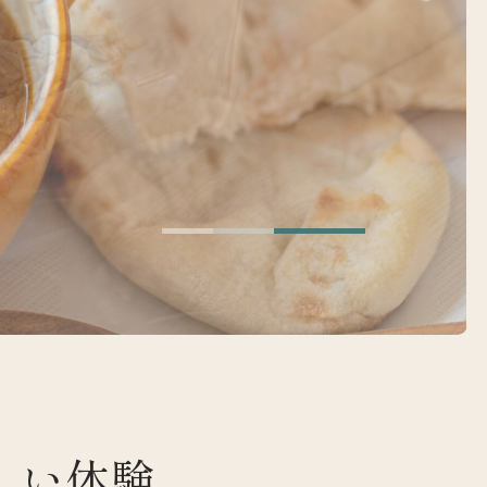
は
しい体験、