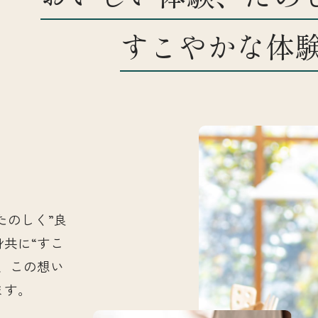
すこやかな体
お知らせ
店舗一覧
たのしく”良
身共に“すこ
、この想い
ます。