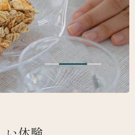
は
しい体験、