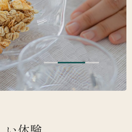
は
しい体験、