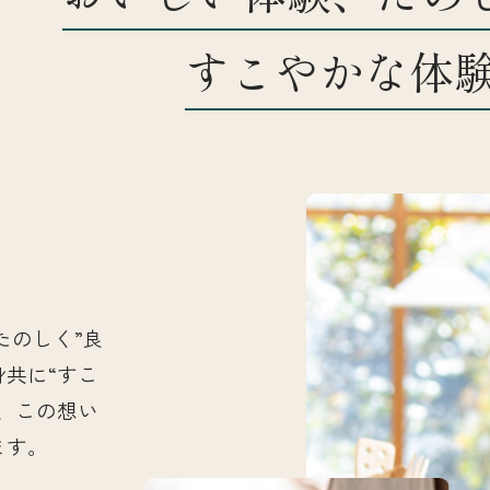
すこやかな体
お知らせ
店舗一覧
たのしく”良
身共に“すこ
、この想い
ます。