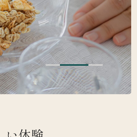
は
しい体験、