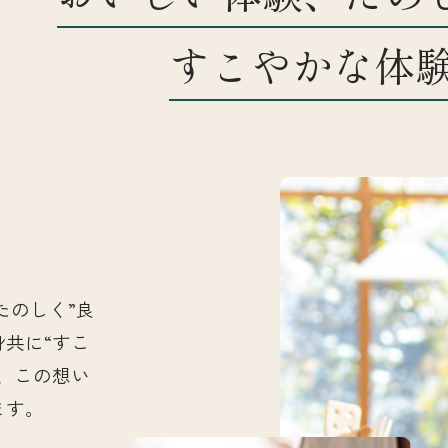
すこやかな体
お知らせ
店舗一覧
たのしく”良
身共に“すこ
、この想い
ます。