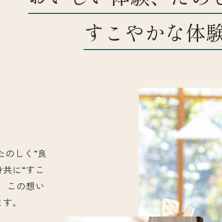
すこやかな体
お知らせ
店舗一覧
たのしく”良
身共に“すこ
、この想い
ます。