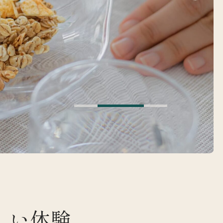
は
しい体験、