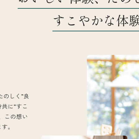
すこやかな体
お知らせ
店舗一覧
たのしく”良
身共に“すこ
、この想い
ます。