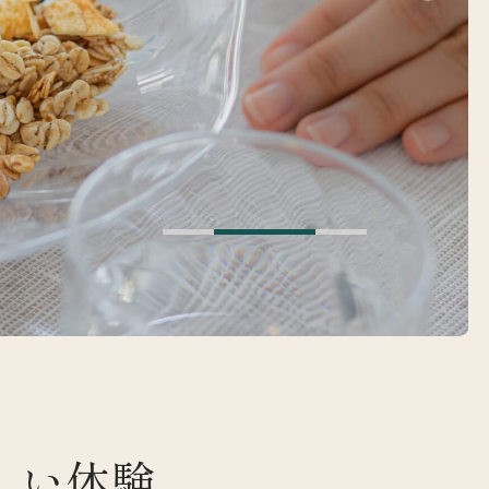
は
しい体験、